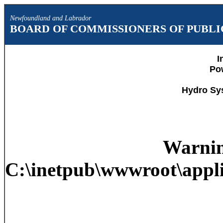
Newfoundland and Labrador
BOARD OF COMMISSIONERS OF PUBLIC
I
Po
Hydro Sy
Warni
C:\inetpub\wwwroot\appli