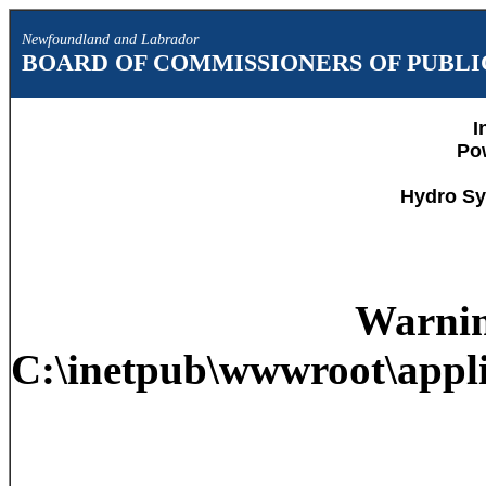
Newfoundland and Labrador
BOARD OF COMMISSIONERS OF PUBLIC
I
Po
Hydro Sy
Warni
C:\inetpub\wwwroot\appli